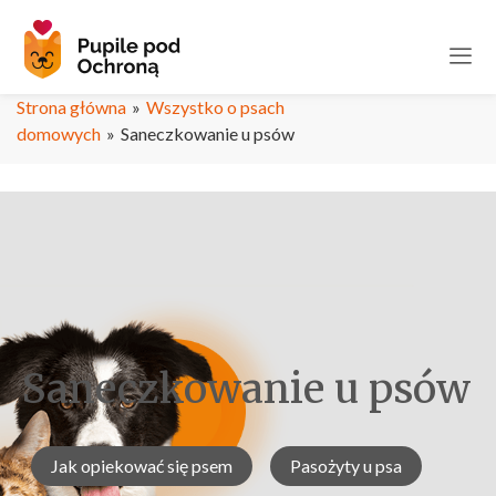
Strona główna
»
Wszystko o psach
domowych
»
Saneczkowanie u psów
Saneczkowanie u psów
Jak opiekować się psem
Pasożyty u psa