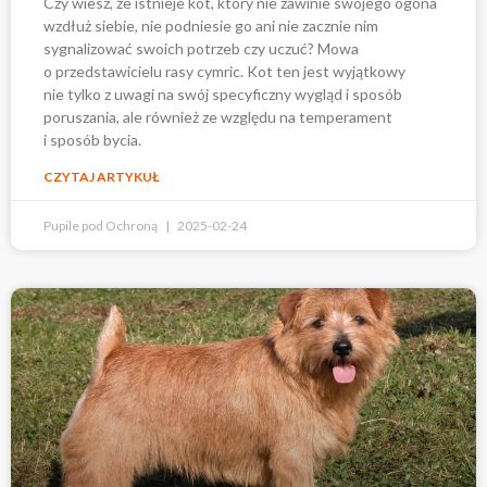
Czy wiesz, że istnieje kot, który nie zawinie swojego ogona
wzdłuż siebie, nie podniesie go ani nie zacznie nim
sygnalizować swoich potrzeb czy uczuć? Mowa
o przedstawicielu rasy cymric. Kot ten jest wyjątkowy
nie tylko z uwagi na swój specyficzny wygląd i sposób
poruszania, ale również ze względu na temperament
i sposób bycia.
CZYTAJ ARTYKUŁ
Pupile pod Ochroną
2025-02-24