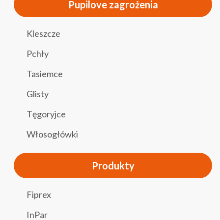
Pupilove zagrożenia
Kleszcze
Pchły
Tasiemce
Glisty
Tęgoryjce
Włosogłówki
Produkty
Fiprex
InPar