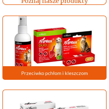
Poznaj nasze produkty
Przeciwko pchłom i kleszczom