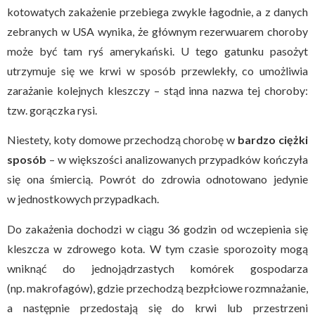
kotowatych zakażenie przebiega zwykle łagodnie, a z danych
zebranych w USA wynika, że głównym rezerwuarem choroby
może być tam ryś amerykański. U tego gatunku pasożyt
utrzymuje się we krwi w sposób przewlekły, co umożliwia
zarażanie kolejnych kleszczy – stąd inna nazwa tej choroby:
tzw. gorączka rysi.
Niestety, koty domowe przechodzą chorobę w
bardzo ciężki
sposób
– w większości analizowanych przypadków kończyła
się ona śmiercią. Powrót do zdrowia odnotowano jedynie
w jednostkowych przypadkach.
Do zakażenia dochodzi w ciągu 36 godzin od wczepienia się
kleszcza w zdrowego kota. W tym czasie sporozoity mogą
wniknąć do jednojądrzastych komórek gospodarza
(np. makrofagów), gdzie przechodzą bezpłciowe rozmnażanie,
a następnie przedostają się do krwi lub przestrzeni