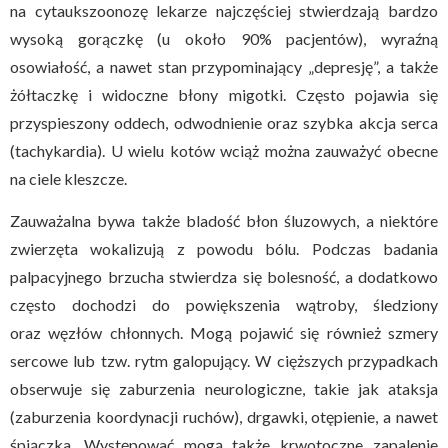
na cytaukszoonozę lekarze najczęściej stwierdzają bardzo
wysoką gorączkę (u około 90% pacjentów), wyraźną
osowiałość, a nawet stan przypominający „depresję”, a także
żółtaczkę i widoczne błony migotki. Często pojawia się
przyspieszony oddech, odwodnienie oraz szybka akcja serca
(tachykardia). U wielu kotów wciąż można zauważyć obecne
na ciele kleszcze.
Zauważalna bywa także bladość błon śluzowych, a niektóre
zwierzęta wokalizują z powodu bólu. Podczas badania
palpacyjnego brzucha stwierdza się bolesność, a dodatkowo
często dochodzi do powiększenia wątroby, śledziony
oraz węzłów chłonnych. Mogą pojawić się również szmery
sercowe lub tzw. rytm galopujący. W cięższych przypadkach
obserwuje się zaburzenia neurologiczne, takie jak ataksja
(zaburzenia koordynacji ruchów), drgawki, otępienie, a nawet
śpiączka. Występować mogą także krwotoczne zapalenie