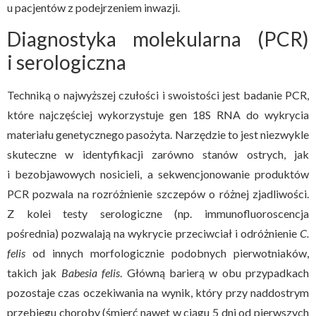
u pacjentów z podejrzeniem inwazji.
Diagnostyka molekularna (PCR)
i serologiczna
Techniką o najwyższej czułości i swoistości jest badanie PCR,
które najczęściej wykorzystuje gen 18S RNA do wykrycia
materiału genetycznego pasożyta. Narzędzie to jest niezwykle
skuteczne w identyfikacji zarówno stanów ostrych, jak
i bezobjawowych nosicieli, a sekwencjonowanie produktów
PCR pozwala na rozróżnienie szczepów o różnej zjadliwości.
Z kolei testy serologiczne (np. immunofluoroscencja
pośrednia) pozwalają na wykrycie przeciwciał i odróżnienie
C.
felis
od innych morfologicznie podobnych pierwotniaków,
takich jak
Babesia felis
. Główną barierą w obu przypadkach
pozostaje czas oczekiwania na wynik, który przy naddostrym
przebiegu choroby (śmierć nawet w ciągu 5 dni od pierwszych