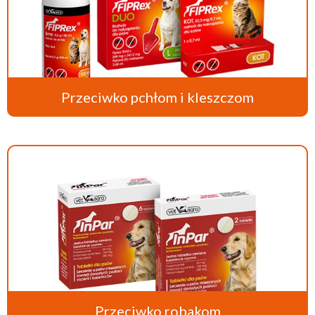
Przeciwko pchłom i kleszczom
Przeciwko robakom