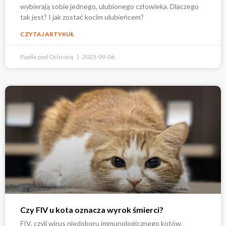
wybierają sobie jednego, ulubionego człowieka. Dlaczego
tak jest? I jak zostać kocim ulubieńcem?
CZYTAJ ARTYKUŁ
Pupile pod Ochroną
2025-09-06
Czy FIV u kota oznacza wyrok śmierci?
FIV, czyli wirus niedoboru immunologicznego kotów,