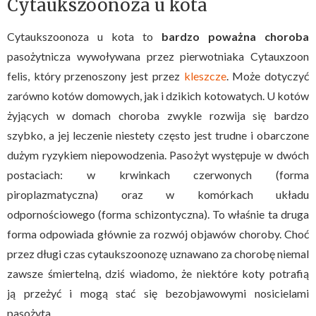
Cytaukszoonoza u kota
Cytaukszoonoza u kota to
bardzo poważna choroba
pasożytnicza wywoływana przez pierwotniaka Cytauxzoon
felis, który przenoszony jest przez
kleszcze
. Może dotyczyć
zarówno kotów domowych, jak i dzikich kotowatych. U kotów
żyjących w domach choroba zwykle rozwija się bardzo
szybko, a jej leczenie niestety często jest trudne i obarczone
dużym ryzykiem niepowodzenia. Pasożyt występuje w dwóch
postaciach: w krwinkach czerwonych (forma
piroplazmatyczna) oraz w komórkach układu
odpornościowego (forma schizontyczna). To właśnie ta druga
forma odpowiada głównie za rozwój objawów choroby. Choć
przez długi czas cytaukszoonozę uznawano za chorobę niemal
zawsze śmiertelną, dziś wiadomo, że niektóre koty potrafią
ją przeżyć i mogą stać się bezobjawowymi nosicielami
pasożyta.