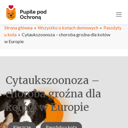
Strona główna
»
Wszystko o kotach domowych
»
Pasożyty
u kota
»
Cytaukszoonoza – choroba groźna dla kotów
w Europie
Cytaukszoonoza –
choroba groźna dla
kotów w Europie
Kleszcze
Pasożyty u kota