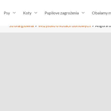
Psy
Koty
Pupilove zagrożenia
Obalamy m
Strona główna
»
Wszystko o kotach domowych
»
Angora tu