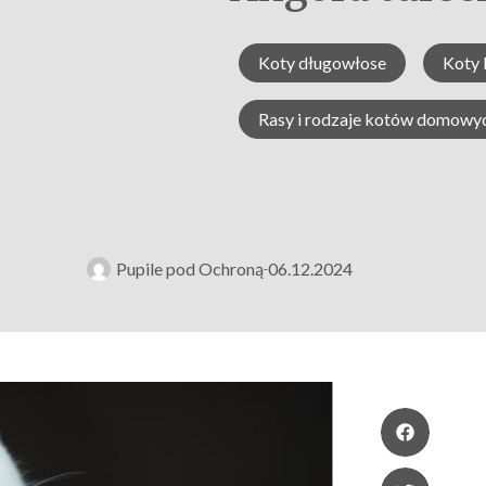
Koty długowłose
Koty 
Rasy i rodzaje kotów domowy
Pupile pod Ochroną
06.12.2024