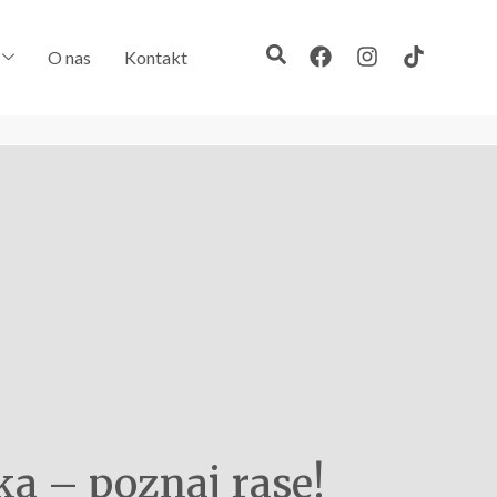
O nas
Kontakt
ka – poznaj rasę!