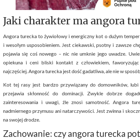
Jaki charakter ma angora tu
Angora turecka to żywiołowy i energiczny kot o dużym tempera
i wesołym usposobieniem. Jest ciekawski, psotny i zawsze ch
pojawia się coś nowego – nic nie umknie jego uwadze. Uwiel
opiekuna i ceni bliski kontakt z człowiekiem, faworyzuj
najczęściej. Angora turecka jest dość gadatliwa, ale nie w sposób
Kot tej rasy jest bardzo przywiązany do domowników, lubi 
przejawia skłonność do dominacji. Zwykle dobrze dogadu
zainteresowania i uwagi, źle znosi samotność. Angora tur
nadmiernego przymusu ani natarczywości. Jest zwinna i skocz
na swojej drodze.
Zachowanie: czy angora turecka po