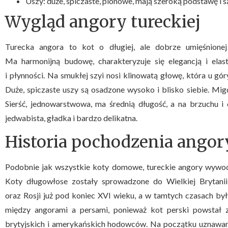
Uszy: duże, spiczaste, pionowe, mają szeroką podstawę i 
Wygląd angory tureckiej
Turecka angora to kot o długiej, ale dobrze umięśnionej 
Ma harmonijną budowę, charakteryzuje się elegancją i elas
i płynności. Na smukłej szyi nosi klinowatą głowę, która u gór
Duże, spiczaste uszy są osadzone wysoko i blisko siebie. Mig
Sierść, jednowarstwowa, ma średnią długość, a na brzuchu i
jedwabista, gładka i bardzo delikatna.
Historia pochodzenia angory
Podobnie jak wszystkie koty domowe, tureckie angory wywod
Koty długowłose zostały sprowadzone do Wielkiej Brytanii i
oraz Rosji już pod koniec XVI wieku, a w tamtych czasach były
między angorami a persami, ponieważ kot perski powstał z 
brytyjskich i amerykańskich hodowców. Na początku uznawano 