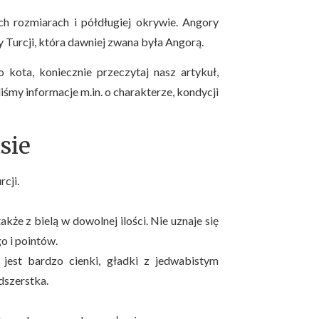
ch rozmiarach i półdługiej okrywie. Angory
y Turcji, która dawniej zwana była Angorą.
kota, koniecznie przeczytaj nasz artykuł,
śmy informacje m.in. o charakterze, kondycji
sie
cji.
że z bielą w dowolnej ilości. Nie uznaje się
 i pointów.
 jest bardzo cienki, gładki z jedwabistym
dszerstka.