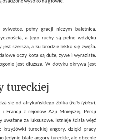
są osadzone wysoko na głowie.
sylwetce, pełny gracji niczym baletnica.
tycznością, a jego ruchy są pełne wdzięku
y jest szersza, a ku brodzie lekko się zwęża.
dałowe oczy kota są duże, żywe i wyraziste.
 ogonie jest dłuższa. W dotyku okrywa jest
 tureckiej
zą się od afrykańskiego żbika (
Felis lybica
).
 Francji z rejonów Azji Mniejszej, Persji
 uważane za luksusowe. Istnieje ścisła więź
krzyżówki tureckiej angory, dzięki pracy
jedynie białe angory tureckie, ale obecnie