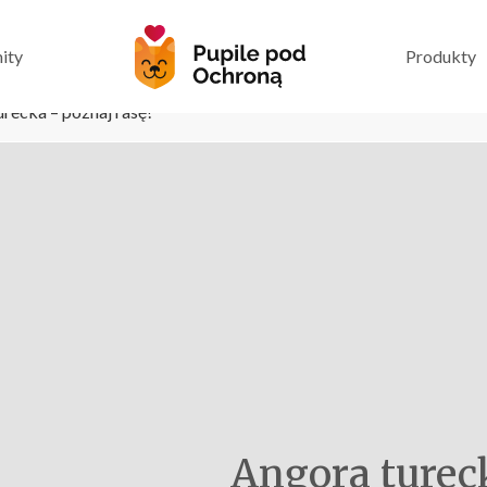
ity
Produkty
recka – poznaj rasę!
Angora turec