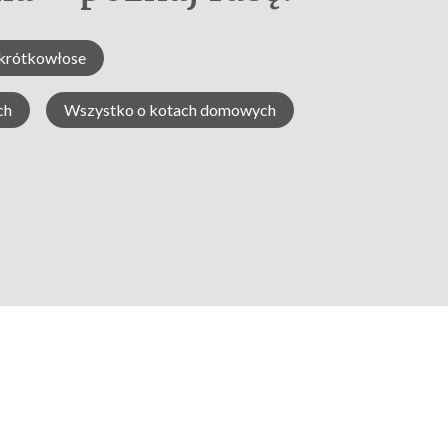
krótkowłose
ch
Wszystko o kotach domowych