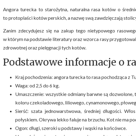
Angora turecka to starożytna, naturalna rasa kotów o średni
to protoplaści kotów perskich, a nazwę swą zawdzięczają stolic
Zanim zdecydujesz się na zakup tego nietypowego rasowego 
w którym na podstawie literatury oraz wzorca rasy przygotowali
zdrowotnej oraz pielęgnacji tych kotów.
Podstawowe informacje o ra
Kraj pochodzenia: angora turecka to rasa pochodząca z Tur
Waga: od 2,5 do 6 kg.
Umaszczenie: wszystkie odmiany barwne są dozwolone, tak
koloru czekoladowego, liliowego, cynamonowego, płowego
Sierść: szata jednowarstwowa, średniej długości. Włos
połyskiem. Okrywa lekko faluje na brzuchu. Kot nie ma po
Ogon: długi, szeroki u podstawy i wąski na końcówce.