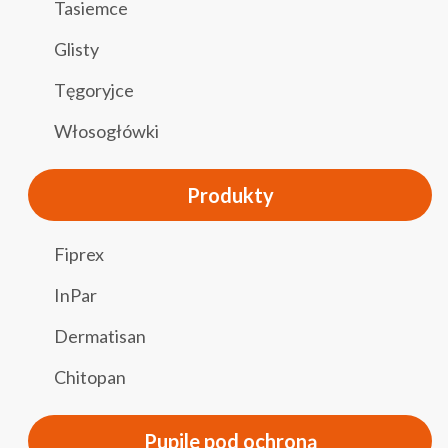
Tasiemce
Glisty
Tęgoryjce
Włosogłówki
Produkty
Fiprex
InPar
Dermatisan
Chitopan
Pupile pod ochroną