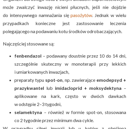
może zwalczyć inwazję nicieni płucnych, jeśli nie dojdzie
do intensywnego namnażania się
pasożytów
. Jednak w wielu
przypadkach konieczne jest zastosowanie leczenia
polegającego na podawaniu kotu środków odrobaczających.
Najczęściej stosowane są:
fenbendazol
– podawany doustnie przez 10 do 14 dni,
szczególnie skuteczny w monoterapii przy lekkich
i umiarkowanych inwazjach,
preparaty typu
spot-on
, np. zawierające
emodepsyd +
prazykwantel
lub
imidacloprid + moksydektyna
–
aplikowane na kark, często w dwóch dawkach
w odstępie 2–3 tygodni,
selamektyna
– również w formie spot-on, stosowana
co 2 tygodnie przez minimum dwa cykle.
W przypadku silnej inwazji lub u kotów z obniżoną