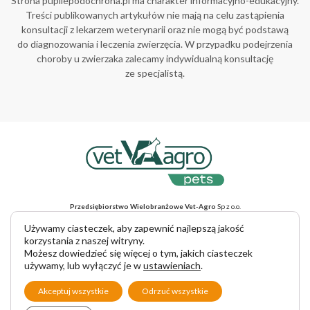
Strona pupilepodochrona.pl ma charakter informacyjno-edukacyjny.
Treści publikowanych artykułów nie mają na celu zastąpienia
konsultacji z lekarzem weterynarii oraz nie mogą być podstawą
do diagnozowania i leczenia zwierzęcia. W przypadku podejrzenia
choroby u zwierzaka zalecamy indywidualną konsultację
ze specjalistą.
Przedsiębiorstwo Wielobranżowe Vet-Agro
Sp z o.o.
ul. Gliniana 32, 20-616 Lublin, NIP 712-015-30-52
Adres do korespondencji
: ul. Mełgiewska 18, 20-234 Lublin
Używamy ciasteczek, aby zapewnić najlepszą jakość
tel. +48 81 445 23 00, e-mail vet-agro@vet-agro.pl
korzystania z naszej witryny.
www.vet-agro.pl
Możesz dowiedzieć się więcej o tym, jakich ciasteczek
używamy, lub wyłączyć je w
ustawieniach
.
Copyright © 2025 VET-AGRO Sp. z o. o.
Akceptuj wszystkie
Odrzuć wszystkie