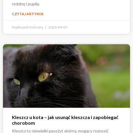
rodzinę i pupila.
CZYTAJ ARTYKUŁ
Pupile pod Ochroną
2026-04-07
Kleszcz u kota – jak usunąć kleszcza i zapobiegać
chorobom
Kleszcz to niewielki pasożyt skórny, mogący roznosić