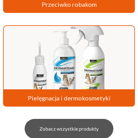
Przeciwko robakom
Pielęgnacja i dermokosmetyki
Zobacz wszystkie produkty