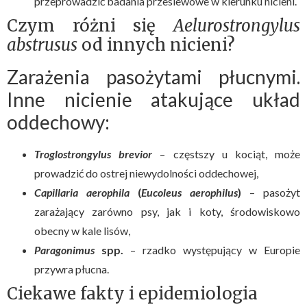
przeprowadzić badania przesiewowe w kierunku nicieni.
Czym różni się
Aelurostrongylus
abstrusus
od innych nicieni?
Zarażenia pasożytami płucnymi.
Inne nicienie atakujące układ
oddechowy:
Troglostrongylus brevior
– częstszy u kociąt, może
prowadzić do ostrej niewydolności oddechowej,
Capillaria aerophila
(
Eucoleus aerophilus
)
– pasożyt
zarażający zarówno psy, jak i koty, środowiskowo
obecny w kale lisów,
Paragonimus
spp.
– rzadko występujący w Europie
przywra płucna.
Ciekawe fakty i epidemiologia