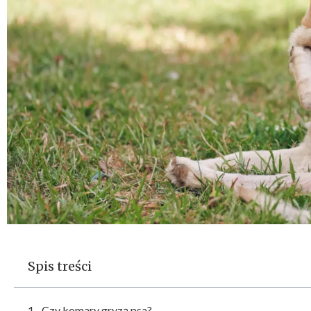
Spis treści
Czy komary gryzą psa?