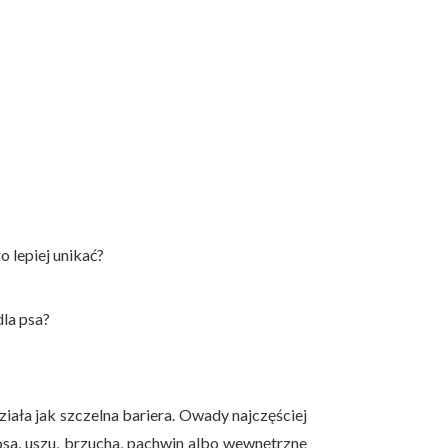
 lepiej unikać?
dla psa?
działa jak szczelna bariera. Owady najczęściej
nosa, uszu, brzucha, pachwin albo wewnętrzne