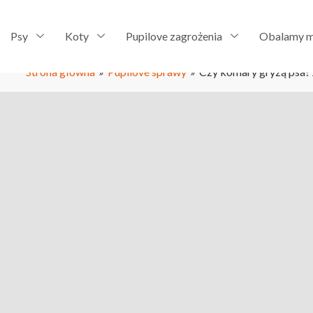
Psy
Koty
Pupilove zagrożenia
Obalamy m
Strona główna
»
Pupilove sprawy
»
Czy komary gryzą psa? 