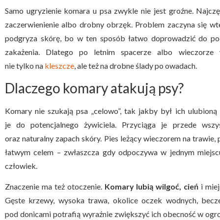
Samo ugryzienie komara u psa zwykle nie jest groźne. Najczę
zaczerwienienie albo drobny obrzęk. Problem zaczyna się wte
podgryza skórę, bo w ten sposób łatwo doprowadzić do podr
zakażenia. Dlatego po letnim spacerze albo wieczorze
nie tylko na
kleszcze
, ale też na drobne ślady po owadach.
Dlaczego komary atakują psy?
Komary nie szukają psa „celowo”, tak jakby był ich ulubioną
je do potencjalnego żywiciela. Przyciąga je przede wszy
oraz naturalny zapach skóry. Pies leżący wieczorem na trawie,
łatwym celem – zwłaszcza gdy odpoczywa w jednym miejscu
człowiek.
Znaczenie ma też otoczenie.
Komary lubią wilgoć, cień
i miej
Gęste krzewy, wysoka trawa, okolice oczek wodnych, bec
pod donicami potrafią wyraźnie zwiększyć ich obecność w ogro