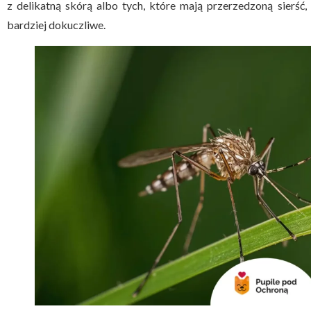
z delikatną skórą albo tych, które mają przerzedzoną sierść,
bardziej dokuczliwe.