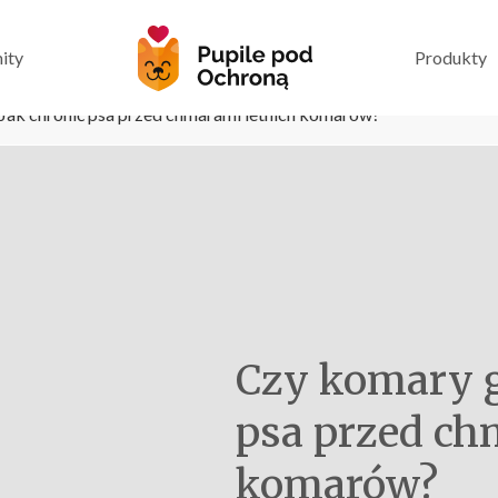
ity
Produkty
Jak chronić psa przed chmarami letnich komarów?
Czy komary g
psa przed ch
komarów?