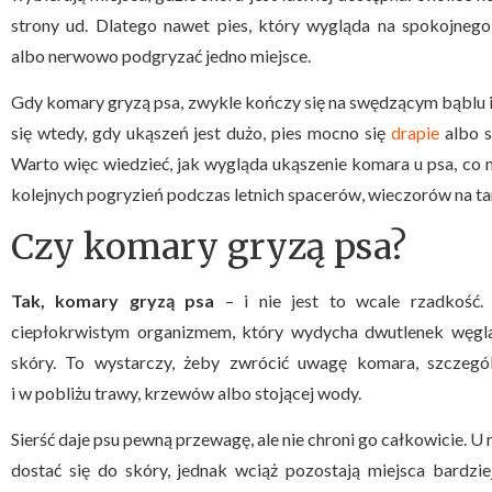
strony ud. Dlatego nawet pies, który wygląda na spokojnego
albo nerwowo podgryzać jedno miejsce.
Gdy komary gryzą psa, zwykle kończy się na swędzącym bąblu
się wtedy, gdy ukąszeń jest dużo, pies mocno się
drapie
albo s
Warto więc wiedzieć, jak wygląda ukąszenie komara u psa, co m
kolejnych pogryzień podczas letnich spacerów, wieczorów na ta
Czy komary gryzą psa?
Tak, komary gryzą psa
– i nie jest to wcale rzadkość.
ciepłokrwistym organizmem, który wydycha dwutlenek węgla,
skóry. To wystarczy, żeby zwrócić uwagę komara, szczegól
i w pobliżu trawy, krzewów albo stojącej wody.
Sierść daje psu pewną przewagę, ale nie chroni go całkowicie. U
dostać się do skóry, jednak wciąż pozostają miejsca bardzi