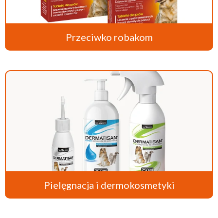
Przeciwko robakom
Pielęgnacja i dermokosmetyki