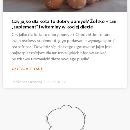
Czy jajko dla kota to dobry pomysł? Żółtko – tani
„suplement” i witaminy w kociej diecie
Czy jajko dla kota to dobry pomysł? Choć żółtko to tani
i wartościowy suplement, jego podawanie wymaga sporej
ostrożności. Dowiedz się, dlaczego ugotowane jajko jest
najbezpieczniejsze dla mruczka i jakich błędów unikać,
by zdrowo urozmaicić dietę swojego pupila!
CZYTAJ ARTYKUŁ
Pupile pod Ochroną
2026-07-17