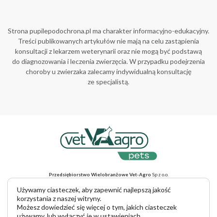
Strona pupilepodochrona.pl ma charakter informacyjno-edukacyjny.
Treści publikowanych artykułów nie mają na celu zastąpienia
konsultacji z lekarzem weterynarii oraz nie mogą być podstawą
do diagnozowania i leczenia zwierzęcia. W przypadku podejrzenia
choroby u zwierzaka zalecamy indywidualną konsultację
ze specjalistą.
Przedsiębiorstwo Wielobranżowe Vet-Agro
Sp z o.o.
ul. Gliniana 32, 20-616 Lublin, NIP 712-015-30-52
Adres do korespondencji
: ul. Mełgiewska 18, 20-234 Lublin
Używamy ciasteczek, aby zapewnić najlepszą jakość
tel. +48 81 445 23 00, e-mail vet-agro@vet-agro.pl
korzystania z naszej witryny.
www.vet-agro.pl
Możesz dowiedzieć się więcej o tym, jakich ciasteczek
używamy, lub wyłączyć je w
ustawieniach
.