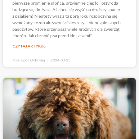
pierwsze promienie słońca, przyjemne ciepło i przyroda
budząca się do życia. Aż chce się wyjść na dłuższy spacer
z psiakiem! Niestety wraz z tą porą roku rozpoczyna się
wzmożony sezon aktywności kleszczy – niebezpiecznych
pasożytów, które przenoszą wiele groźnych dla zwierząt
chorób. Jak chronić psa przed kleszczami?
CZYTAJ ARTYKUŁ
Pupile pod Ochroną
2024-03-25