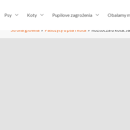
Psy
Koty
Pupilove zagrożenia
Obalamy m
Strona główna
»
Pasożyty u psa i kota
»
Roztocza u kota. Ja