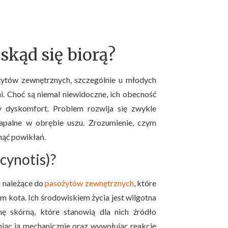
skąd się biorą?
żytów zewnętrznych, szczególnie u młodych
. Choć są niemal niewidoczne, ich obecność
ży dyskomfort. Problem rozwija się zwykle
palne w obrębie uszu. Zrozumienie, czym
knąć powikłań.
cynotis)?
i należące do
pasożytów zewnętrznych
, które
kota. Ich środowiskiem życia jest wilgotna
ę skórną, które stanowią dla nich źródło
niąc ją mechanicznie oraz wywołując reakcję