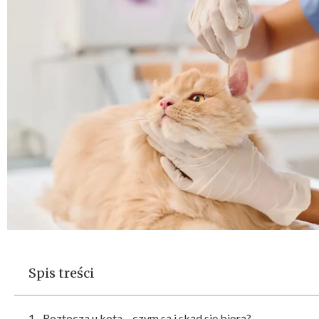
Spis treści
Roztocza u kota – czym są i skąd się biorą?