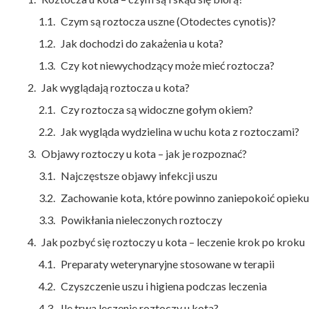
Czym są roztocza uszne (Otodectes cynotis)?
Jak dochodzi do zakażenia u kota?
Czy kot niewychodzący może mieć roztocza?
Jak wyglądają roztocza u kota?
Czy roztocza są widoczne gołym okiem?
Jak wygląda wydzielina w uchu kota z roztoczami?
Objawy roztoczy u kota – jak je rozpoznać?
Najczęstsze objawy infekcji uszu
Zachowanie kota, które powinno zaniepokoić opiek
Powikłania nieleczonych roztoczy
Jak pozbyć się roztoczy u kota – leczenie krok po kroku
Preparaty weterynaryjne stosowane w terapii
Czyszczenie uszu i higiena podczas leczenia
Ile trwa leczenie roztoczy u kota?