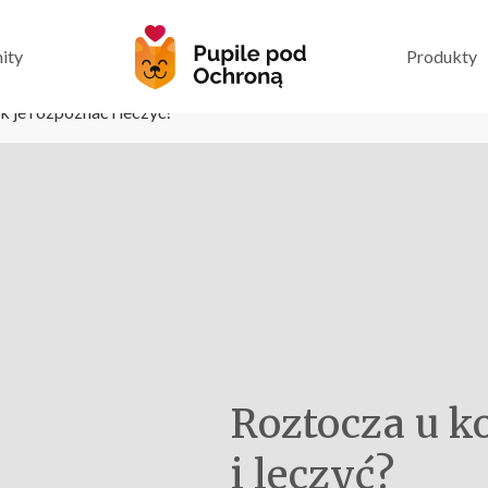
ity
Produkty
k je rozpoznać i leczyć?
Roztocza u ko
i leczyć?