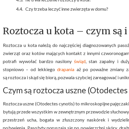
Czy trzeba leczyć inne zwierzęta w domu?
Roztocza u kota – czym są i 
Roztocza u kota należą do najczęściej diagnozowanych paso
zwierząt oraz kotów mających kontakt z innymi czworonogami
potrafi wywołać bardzo nasilony
świąd
, stan zapalny i du
stopniowo – od lekkiego
drapania
aż po poważne zmiany za
są roztocza i skąd się biorą, pozwala szybciej zareagować i uni
Czym są roztocza uszne (Otodectes 
Roztocza uszne (Otodectes cynotis) to mikroskopijne pajęczak
bytują przede wszystkim w zewnętrznym przewodzie słuchowym 
przestrzeń ucha, bogata w złuszczony naskórek i wydzielin
pożywienia. Pasożyty poruszają się po powierzchni skóry, draż